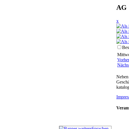
AG 
x
Bes
Mittwo
Vorhe
Nächs
Neben 
Geschä
katalog
Impres
Verans