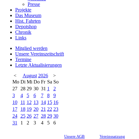
Presse
Projekte
Das Museum
Hist. Fahrten
Depotshop
Chronik
Links
Mitglied werden
Unsere Vereinszeitschrift
Termine
Letzte Aktualisierungen
<
August
2026
>
Mo
Di
Mi
Do
Fr
Sa
So
27
28
29
30
31
1
2
3
4
5
6
7
8
9
10
11
12
13
14
15
16
17
18
19
20
21
22
23
24
25
26
27
28
29
30
31
1
2
3
4
5
6
Unsere AGB
Vereinssatzung