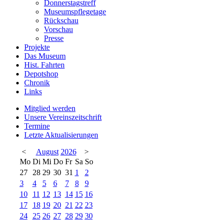
Donnerstagstreff
Museumspflegetage
Rückschau
Vorschau
Presse
Projekte
Das Museum
Hist. Fahrten
Depotshop
Chronik
Links
Mitglied werden
Unsere Vereinszeitschrift
Termine
Letzte Aktualisierungen
<
August
2026
>
Mo
Di
Mi
Do
Fr
Sa
So
27
28
29
30
31
1
2
3
4
5
6
7
8
9
10
11
12
13
14
15
16
17
18
19
20
21
22
23
24
25
26
27
28
29
30