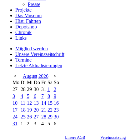
Presse
Projekte
Das Museum
Hist. Fahrten
Depotshop
Chronik
Links
Mitglied werden
Unsere Vereinszeitschrift
Termine
Letzte Aktualisierungen
<
August
2026
>
Mo
Di
Mi
Do
Fr
Sa
So
27
28
29
30
31
1
2
3
4
5
6
7
8
9
10
11
12
13
14
15
16
17
18
19
20
21
22
23
24
25
26
27
28
29
30
31
1
2
3
4
5
6
Unsere AGB
Vereinssatzung