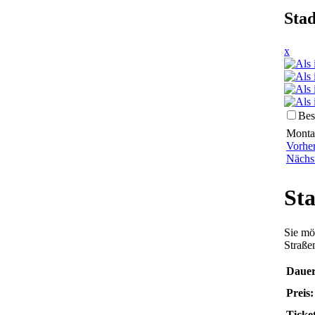
Sta
x
Bes
Montag
Vorhe
Nächs
Sta
Sie mö
Straße
Dauer
Preis:
Ticket