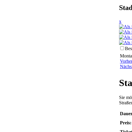
Sta
x
Bes
Monta
Vorhe
Nächs
Sta
Sie mö
Straße
Dauer
Preis:
Ticket