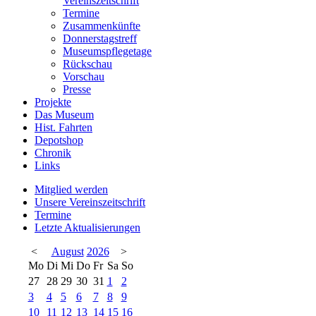
Vereinszeitschrift
Termine
Zusammenkünfte
Donnerstagstreff
Museumspflegetage
Rückschau
Vorschau
Presse
Projekte
Das Museum
Hist. Fahrten
Depotshop
Chronik
Links
Mitglied werden
Unsere Vereinszeitschrift
Termine
Letzte Aktualisierungen
<
August
2026
>
Mo
Di
Mi
Do
Fr
Sa
So
27
28
29
30
31
1
2
3
4
5
6
7
8
9
10
11
12
13
14
15
16