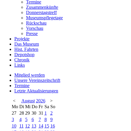
Termine
Zusammenkünfte
Donnerstagstreff
Museumspflegetage
Rückschau
Vorschau
Presse
Projekte
Das Museum
Hist. Fahrten
Depotshop
Chronik
Links
Mitglied werden
Unsere Vereinszeitschrift
Termine
Letzte Aktualisierungen
<
August
2026
>
Mo
Di
Mi
Do
Fr
Sa
So
27
28
29
30
31
1
2
3
4
5
6
7
8
9
10
11
12
13
14
15
16