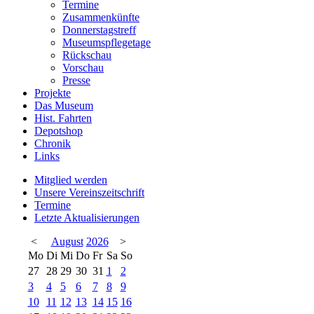
Termine
Zusammenkünfte
Donnerstagstreff
Museumspflegetage
Rückschau
Vorschau
Presse
Projekte
Das Museum
Hist. Fahrten
Depotshop
Chronik
Links
Mitglied werden
Unsere Vereinszeitschrift
Termine
Letzte Aktualisierungen
<
August
2026
>
Mo
Di
Mi
Do
Fr
Sa
So
27
28
29
30
31
1
2
3
4
5
6
7
8
9
10
11
12
13
14
15
16