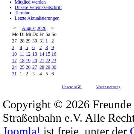
Mitglied werden
Unsere Vereinszeitschrift
Termine
Letzte Aktualisierungen
<
August
2026
>
Mo
Di
Mi
Do
Fr
Sa
So
27
28
29
30
31
1
2
3
4
5
6
7
8
9
10
11
12
13
14
15
16
17
18
19
20
21
22
23
24
25
26
27
28
29
30
31
1
2
3
4
5
6
Unsere AGB
Vereinssatzung
Copyright © 2026 Freunde 
Straßenbahn e.V. Alle Recht
Joomla!
ist freie, unter der