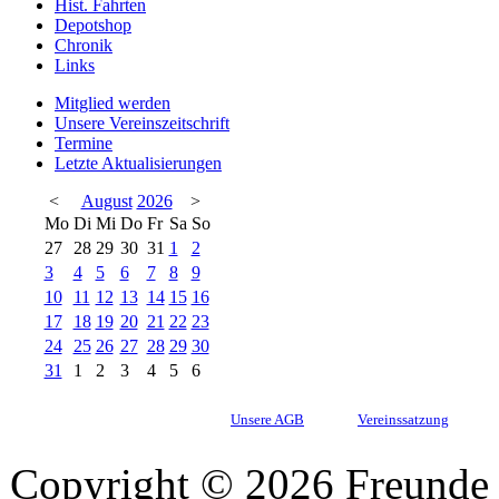
Hist. Fahrten
Depotshop
Chronik
Links
Mitglied werden
Unsere Vereinszeitschrift
Termine
Letzte Aktualisierungen
<
August
2026
>
Mo
Di
Mi
Do
Fr
Sa
So
27
28
29
30
31
1
2
3
4
5
6
7
8
9
10
11
12
13
14
15
16
17
18
19
20
21
22
23
24
25
26
27
28
29
30
31
1
2
3
4
5
6
Unsere AGB
Vereinssatzung
Copyright © 2026 Freunde 