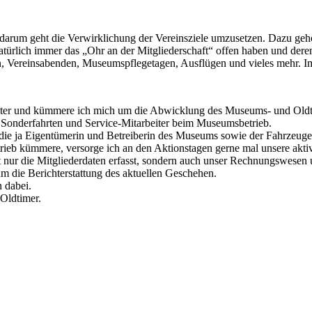
s darum geht die Verwirklichung der Vereinsziele umzusetzen. Dazu ge
natürlich immer das „Ohr an der Mitgliederschaft“ offen haben und de
, Vereinsabenden, Museumspflegetagen, Ausflügen und vieles mehr. Im 
eiter und kümmere ich mich um die Abwicklung des Museums- und Oldt
ür Sonderfahrten und Service-Mitarbeiter beim Museumsbetrieb.
, die ja Eigentümerin und Betreiberin des Museums sowie der Fahrzeuge
eb kümmere, versorge ich an den Aktionstagen gerne mal unsere aktiv
ht nur die Mitgliederdaten erfasst, sondern auch unser Rechnungswesen
um die Berichterstattung des aktuellen Geschehen.
 dabei.
 Oldtimer.