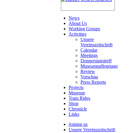
News
About Us
Working Groups
Activities
Unsere
Vereinszeitschrift
Calendar
Meetings
Donnerstagstreff
Museumspflegetage
Review
Vorschau
Press Reports
Projects
Museum
Tram Rides
Shop
Chronicle
Links
Joining us
Unsere Vereinszeitschrift