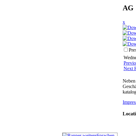
AG 
x
Pre
Wednes
Previ
Next 
Neben 
Geschä
katalog
Impres
Locati