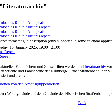
"Literaturarchiv"
All repeats
Just this repeat
All repeats
Just this repeat
serve formatting in description (only supported in some calendar applica
day, 15. January 2025, 19:00 - 21:00
ous Repeat
Repeat
aktuellen Fachbüchern und Zeitschriften werden im
Literaturarchiv
vor
ftsberichte und Fahrscheine der Nürnberg-Fürther Straßenbahn, der 
isiert und archiviert.
sionen von den Arbeitsgruppentreffen
on :
Wohngebäude auf dem Gelände des Historischen Straßenbahndepot
Back