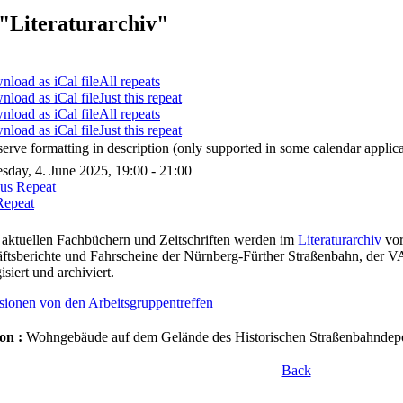
"Literaturarchiv"
All repeats
Just this repeat
All repeats
Just this repeat
serve formatting in description (only supported in some calendar applica
day, 4. June 2025, 19:00 - 21:00
ous Repeat
Repeat
aktuellen Fachbüchern und Zeitschriften werden im
Literaturarchiv
vor
ftsberichte und Fahrscheine der Nürnberg-Fürther Straßenbahn, der 
isiert und archiviert.
sionen von den Arbeitsgruppentreffen
on :
Wohngebäude auf dem Gelände des Historischen Straßenbahndepot
Back