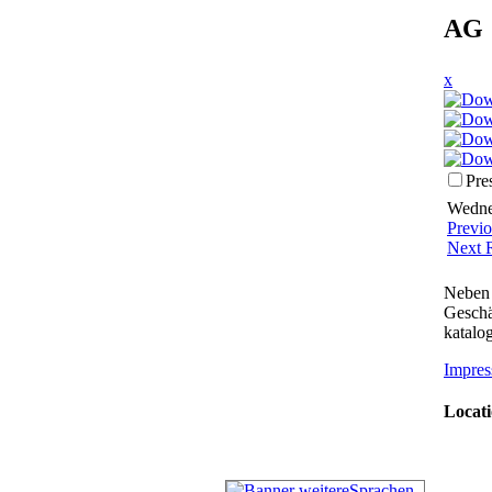
AG 
x
Pre
Wednes
Previ
Next 
Neben 
Geschä
katalog
Impres
Locati