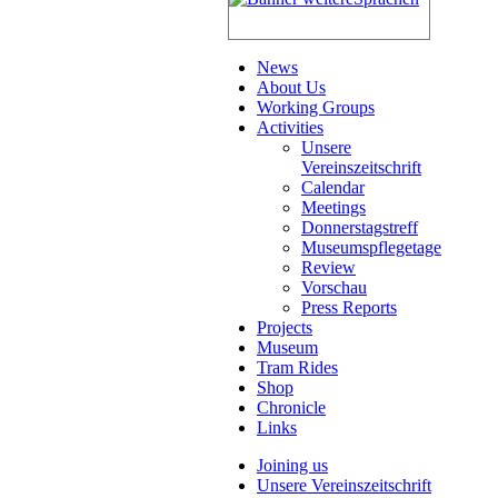
News
About Us
Working Groups
Activities
Unsere
Vereinszeitschrift
Calendar
Meetings
Donnerstagstreff
Museumspflegetage
Review
Vorschau
Press Reports
Projects
Museum
Tram Rides
Shop
Chronicle
Links
Joining us
Unsere Vereinszeitschrift