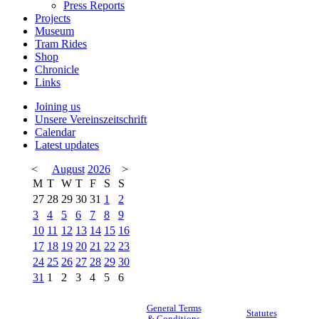
Press Reports
Projects
Museum
Tram Rides
Shop
Chronicle
Links
Joining us
Unsere Vereinszeitschrift
Calendar
Latest updates
<
August
2026
>
M
T
W
T
F
S
S
27
28
29
30
31
1
2
3
4
5
6
7
8
9
10
11
12
13
14
15
16
17
18
19
20
21
22
23
24
25
26
27
28
29
30
31
1
2
3
4
5
6
General Terms
Statutes
& Conditions