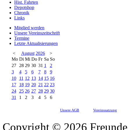
Hist. Fahrten
Depotshop
Chronik
Links
Mitglied werden
Unsere Vereinszeitschrift
Termine
Letzte Aktualisierungen
<
August
2026
>
Mo
Di
Mi
Do
Fr
Sa
So
27
28
29
30
31
1
2
3
4
5
6
7
8
9
10
11
12
13
14
15
16
17
18
19
20
21
22
23
24
25
26
27
28
29
30
31
1
2
3
4
5
6
Unsere AGB
Vereinssatzung
Copyright © 2026 Freunde 