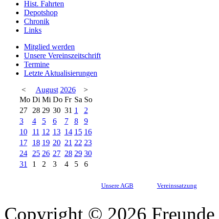
Hist. Fahrten
Depotshop
Chronik
Links
Mitglied werden
Unsere Vereinszeitschrift
Termine
Letzte Aktualisierungen
<
August
2026
>
Mo
Di
Mi
Do
Fr
Sa
So
27
28
29
30
31
1
2
3
4
5
6
7
8
9
10
11
12
13
14
15
16
17
18
19
20
21
22
23
24
25
26
27
28
29
30
31
1
2
3
4
5
6
Unsere AGB
Vereinssatzung
Copyright © 2026 Freunde 