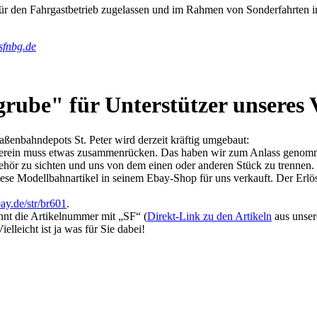
für den Fahrgastbetrieb zugelassen und im Rahmen von Sonderfahrten i
sfnbg.de
ube" für Unterstützer unseres 
aßenbahndepots St. Peter wird derzeit kräftig umgebaut:
r Verein muss etwas zusammenrücken. Das haben wir zum Anlass genom
ör zu sichten und uns von dem einen oder anderen Stück zu trennen
iese Modellbahnartikel in seinem Ebay-Shop für uns verkauft. Der Erl
y.de/str/br601
.
innt die Artikelnummer mit „SF“ (
Direkt-Link zu den Artikeln
aus unser
lleicht ist ja was für Sie dabei!