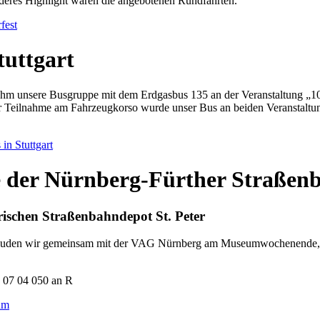
nderes Highlight waren die angebotenen Rundfahrten.
fest
tuttgart
ahm unsere Busgruppe mit dem Erdgasbus 135 an der Veranstaltung „
der Teilnahme am Fahrzeugkorso wurde unser Bus an beiden Veranstaltun
in Stuttgart
e der Nürnberg-Fürther Straßen
ischen Straßenbahndepot St. Peter
s luden wir gemeinsam mit der VAG Nürnberg am Museumwochenende, 0
um