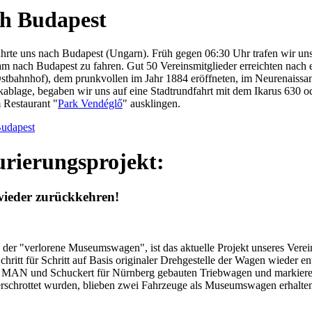
ch Budapest
 führte uns nach Budapest (Ungarn). Früh gegen 06:30 Uhr trafen wir u
nach Budapest zu fahren. Gut 50 Vereinsmitglieder erreichten nach e
stbahnhof), dem prunkvollen im Jahr 1884 eröffneten, im Neurenaissa
blage, begaben wir uns auf eine Stadtrundfahrt mit dem Ikarus 630 ode
 Restaurant "
Park Vendéglő
" ausklingen.
Budapest
urierungsprojekt:
wieder zurückkehren!
der "verlorene Museumswagen", ist das aktuelle Projekt unseres Verei
chritt für Schritt auf Basis originaler Drehgestelle der Wagen wieder e
e MAN und Schuckert für Nürnberg gebauten Triebwagen und markieren
schrottet wurden, blieben zwei Fahrzeuge als Museumswagen erhalten