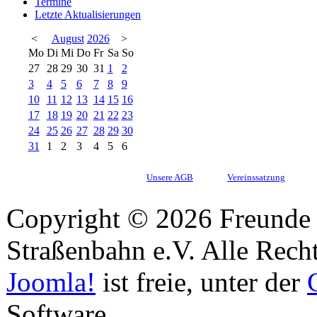
Termine
Letzte Aktualisierungen
<
August
2026
>
Mo
Di
Mi
Do
Fr
Sa
So
27
28
29
30
31
1
2
3
4
5
6
7
8
9
10
11
12
13
14
15
16
17
18
19
20
21
22
23
24
25
26
27
28
29
30
31
1
2
3
4
5
6
Unsere AGB
Vereinssatzung
Copyright © 2026 Freunde 
Straßenbahn e.V. Alle Recht
Joomla!
ist freie, unter der
Software.