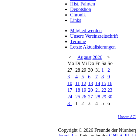
Hist. Fahrten
Depotshop
Chronik
Links
Mitglied werden
Unsere Vereinszeitschrift
Termine
Letzte Aktualisierungen
<
August
2026
>
Mo
Di
Mi
Do
Fr
Sa
So
27
28
29
30
31
1
2
3
4
5
6
7
8
9
10
11
12
13
14
15
16
17
18
19
20
21
22
23
24
25
26
27
28
29
30
31
1
2
3
4
5
6
Unsere A
Copyright © 2026 Freunde der Nürnberg-
Joomla!
ist freie, unter der
GNU/GPL-Li