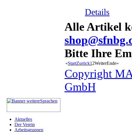
Details
Alle Artikel 
shop@sfnbg.
Bitte Ihre E
«
Start
Zurück
1
2
Weiter
Ende
»
Copyright MA
GmbH
Aktuelles
Der Verein
Arbeitsgruppen