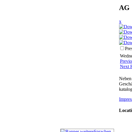
AG 
x
Pre
Wedne
Previ
Next 
Neben 
Geschä
katalog
Impres
Locati