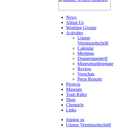
News
About Us
Working Groups
Activities
Unsere
Vereinszeitschrift
Calendar
Meetings
Donnerstagstreff
Museumspflegetage
Review
Vorschau
Press Reports
Projects
Museum
Tram Rides
Shop
Chronicle
Links
Joining us
Unsere Vereinszeitschrift