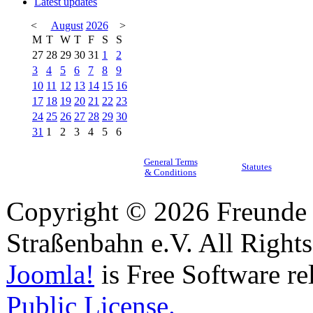
Latest updates
<
August
2026
>
M
T
W
T
F
S
S
27
28
29
30
31
1
2
3
4
5
6
7
8
9
10
11
12
13
14
15
16
17
18
19
20
21
22
23
24
25
26
27
28
29
30
31
1
2
3
4
5
6
General Terms
Statutes
& Conditions
Copyright © 2026 Freunde 
Straßenbahn e.V. All Right
Joomla!
is Free Software re
Public License.