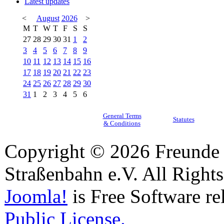
Latest updates
<
August
2026
>
M
T
W
T
F
S
S
27
28
29
30
31
1
2
3
4
5
6
7
8
9
10
11
12
13
14
15
16
17
18
19
20
21
22
23
24
25
26
27
28
29
30
31
1
2
3
4
5
6
General Terms
Statutes
& Conditions
Copyright © 2026 Freunde 
Straßenbahn e.V. All Right
Joomla!
is Free Software re
Public License.