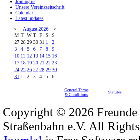
Joining us
Unsere Vereinszeitschrift
Calendar
Latest updates
<
August
2026
>
M
T
W
T
F
S
S
27
28
29
30
31
1
2
3
4
5
6
7
8
9
10
11
12
13
14
15
16
17
18
19
20
21
22
23
24
25
26
27
28
29
30
31
1
2
3
4
5
6
General Terms
Statutes
& Conditions
Copyright © 2026 Freunde 
Straßenbahn e.V. All Right