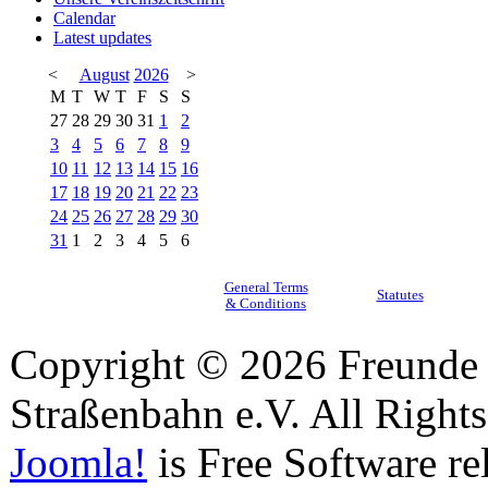
Calendar
Latest updates
<
August
2026
>
M
T
W
T
F
S
S
27
28
29
30
31
1
2
3
4
5
6
7
8
9
10
11
12
13
14
15
16
17
18
19
20
21
22
23
24
25
26
27
28
29
30
31
1
2
3
4
5
6
General Terms
Statutes
& Conditions
Copyright © 2026 Freunde 
Straßenbahn e.V. All Right
Joomla!
is Free Software re