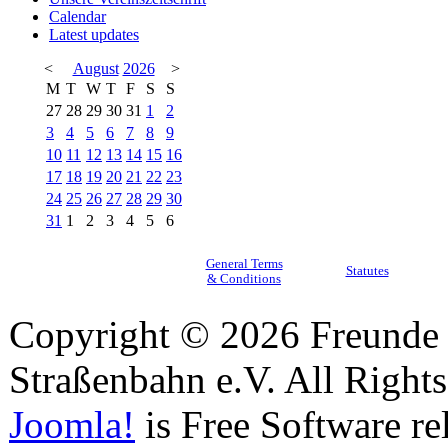
Calendar
Latest updates
<
August
2026
>
M
T
W
T
F
S
S
27
28
29
30
31
1
2
3
4
5
6
7
8
9
10
11
12
13
14
15
16
17
18
19
20
21
22
23
24
25
26
27
28
29
30
31
1
2
3
4
5
6
General Terms
Statutes
& Conditions
Copyright © 2026 Freunde 
Straßenbahn e.V. All Right
Joomla!
is Free Software re