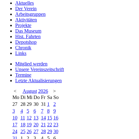
Aktuelles
Der Verein
Arbeitsgruppen
Aktivitäten
Projekte
Das Museum
Hist. Fahrten
Depotshop
Chronik
Links
Mitglied werden
Unsere Vereinszeitschrift
Termine
Letzte Aktualisierungen
<
August
2026
>
Mo
Di
Mi
Do
Fr
Sa
So
27
28
29
30
31
1
2
3
4
5
6
7
8
9
10
11
12
13
14
15
16
17
18
19
20
21
22
23
24
25
26
27
28
29
30
31
1
2
3
4
5
6