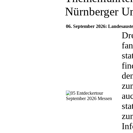
Nürnberger U
06. September 2026: Landesaust
Dr
fa
sta
fin
den
zu
auc
sta
zu
In