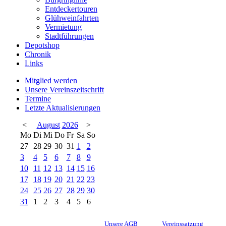
Entdeckertouren
Glühweinfahrten
Vermietung
Stadtführungen
Depotshop
Chronik
Links
Mitglied werden
Unsere Vereinszeitschrift
Termine
Letzte Aktualisierungen
<
August
2026
>
Mo
Di
Mi
Do
Fr
Sa
So
27
28
29
30
31
1
2
3
4
5
6
7
8
9
10
11
12
13
14
15
16
17
18
19
20
21
22
23
24
25
26
27
28
29
30
31
1
2
3
4
5
6
Unsere AGB
Vereinssatzung