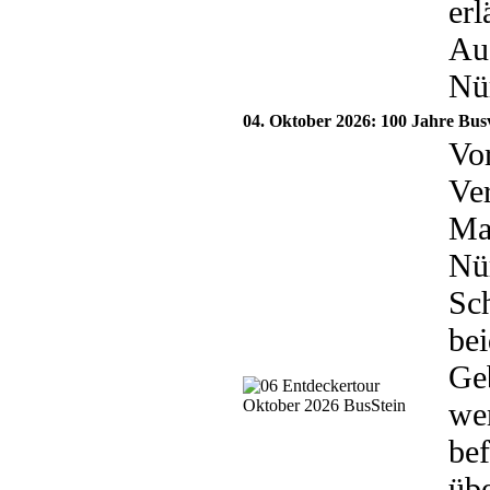
erl
Au
Nü
04. Oktober 2026: 100 Jahre Bus
Vo
Ve
Mar
Nü
Sc
be
Geb
wer
bef
übe