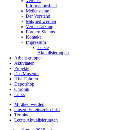
Vereins-
Informationsblatt
Meilensteine
Der Vorstand
Mitglied werden
Vereinssatzung
Fördern Sie uns
Kontakt
Impressum
Letzte
Aktualisierungen
Arbeitsgruppen
Aktivitäten
Projekte
Das Museum
Hist. Fahrten
Depotshop
Chronik
Links
Mitglied werden
Unsere Vereinszeitschrift
Termine
Letzte Aktualisierungen
<
August
2026
>