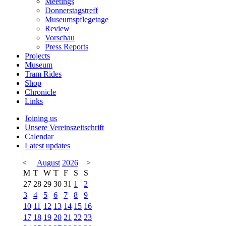
Meetings
Donnerstagstreff
Museumspflegetage
Review
Vorschau
Press Reports
Projects
Museum
Tram Rides
Shop
Chronicle
Links
Joining us
Unsere Vereinszeitschrift
Calendar
Latest updates
<
August
2026
>
M
T
W
T
F
S
S
27
28
29
30
31
1
2
3
4
5
6
7
8
9
10
11
12
13
14
15
16
17
18
19
20
21
22
23