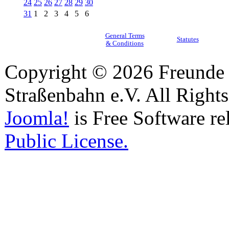
24
25
26
27
28
29
30
31
1
2
3
4
5
6
General Terms
Statutes
& Conditions
Copyright © 2026 Freunde 
Straßenbahn e.V. All Right
Joomla!
is Free Software re
Public License.