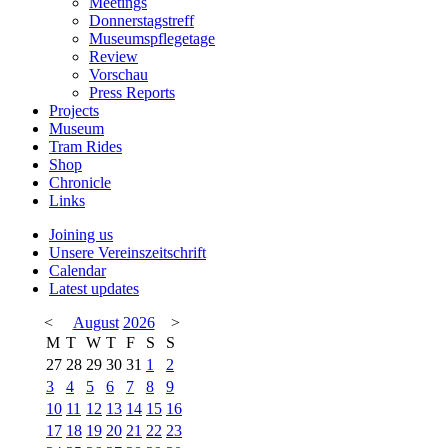
Meetings
Donnerstagstreff
Museumspflegetage
Review
Vorschau
Press Reports
Projects
Museum
Tram Rides
Shop
Chronicle
Links
Joining us
Unsere Vereinszeitschrift
Calendar
Latest updates
<
August
2026
>
M
T
W
T
F
S
S
27
28
29
30
31
1
2
3
4
5
6
7
8
9
10
11
12
13
14
15
16
17
18
19
20
21
22
23