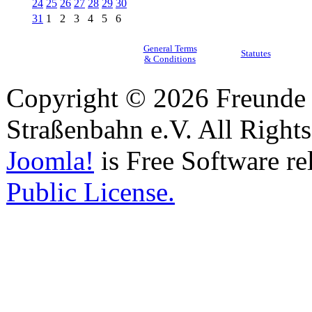
24
25
26
27
28
29
30
31
1
2
3
4
5
6
General Terms
Statutes
& Conditions
Copyright © 2026 Freunde 
Straßenbahn e.V. All Right
Joomla!
is Free Software re
Public License.