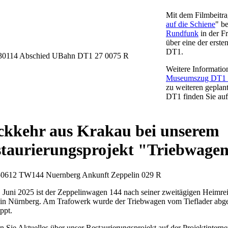
Mit dem Filmbeitra
auf die Schiene
" be
Rundfunk
in der F
über eine der erst
DT1.
Weitere Information
Museumszug DT1 i
zu weiteren gepla
DT1 finden Sie au
kkehr aus Krakau bei unserem
taurierungsprojekt "Triebwage
 Juni 2025 ist der Zeppelinwagen 144 nach seiner zweitägigen Heimr
 in Nürnberg. Am Trafowerk wurde der Triebwagen vom Tieflader abg
ppt.
n Sie Aktuelles über unser Restaurierungsprojekt auf der Projektinterne