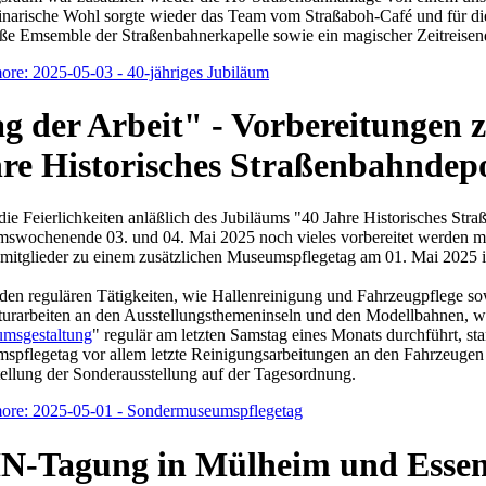
inarische Wohl sorgte wieder das Team vom Straßaboh-Café und für di
ße Emsemble der Straßenbahnerkapelle sowie ein magischer Zeitreisen
re: 2025-05-03 - 40-jähriges Jubiläum
g der Arbeit" - Vorbereitungen
re Historisches Straßenbahndepo
die Feierlichkeiten anläßlich des Jubiläums "40 Jahre Historisches Str
wochenende 03. und 04. Mai 2025 noch vieles vorbereitet werden muss
mitglieder zu einem zusätzlichen Museumspflegetag am 01. Mai 2025 i
en regulären Tätigkeiten, wie Hallenreinigung und Fahrzeugpflege so
turarbeiten an den Ausstellungsthemeninseln und den Modellbahnen, w
msgestaltung
" regulär am letzten Samstag eines Monats durchführt, st
spflegetag vor allem letzte Reinigungsarbeitungen an den Fahrzeugen
tellung der Sonderausstellung auf der Tagesordnung.
ore: 2025-05-01 - Sondermuseumspflegetag
N-Tagung in Mülheim und Esse