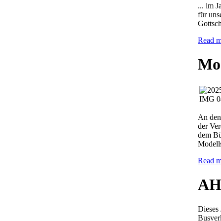
... im 
für uns
Gottsch
Read m
Mod
An den
der Ve
dem Bür
Modell
Read m
AH
Dieses 
Busverk