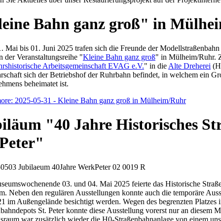
eine Bahn ganz groß" in Mülhe
 Mai bis 01. Juni 2025 trafen sich die Freunde der Modellstraßenbahn 
 der Veranstaltungsreihe "
Kleine Bahn ganz groß
" in Mülheim/Ruhr. Z
hrshistorische Arbeitsgemeinschaft EVAG e.V.
" in die
Alte Dreherei
(Ha
schaft sich der Betriebshof der Ruhrbahn befindet, in welchem ein 
hmens beheimatet ist.
ore: 2025-05-31 - Kleine Bahn ganz groß in Mülheim/Ruhr
iläum "40 Jahre Historisches S
 Peter"
umswochenende 03. und 04. Mai 2025 feierte das Historische Straßen
um. Neben den regulären Ausstellungen konnte auch die temporäre Au
 im Außengelände besichtigt werden. Wegen des begrenzten Platzes i
nbahndepots St. Peter konnte diese Ausstellung vorerst nur an diese
raum war zusätzlich wieder die H0-Straßenbahnanlage von einem unsere