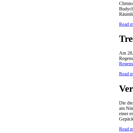
Christ
Budych
Räumlic
Read m
Tre
Am 28.
Regensb
Regens
Read m
Ver
Die die
am Nür
einer 
Gepäck
Read m