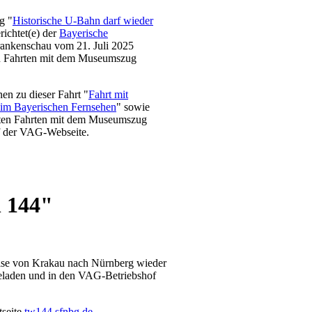
g "
Historische U-Bahn darf wieder
richtet(e) der
Bayerische
rankenschau vom 21. Juli 2025
en Fahrten mit dem Museumszug
en zu dieser Fahrt "
Fahrt mit
m Bayerischen Fernsehen
" sowie
nten Fahrten mit dem Museumszug
f der VAG-Webseite.
n 144"
eise von Krakau nach Nürnberg wieder
eladen und in den VAG-Betriebshof
tseite
tw144.sfnbg.de
.