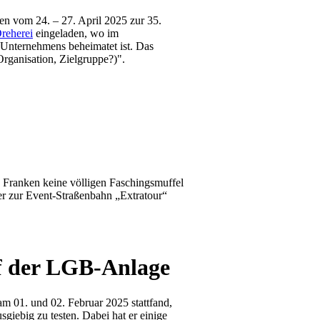
n vom 24. – 27. April 2025 zur 35.
reherei
eingeladen, wo im
Unternehmens beheimatet ist. Das
rganisation, Zielgruppe?)".
e Franken keine völligen Faschingsmuffel
er zur Event-Straßenbahn „Extratour“
uf der LGB-Anlage
am 01. und 02. Februar 2025 stattfand,
giebig zu testen. Dabei hat er einige