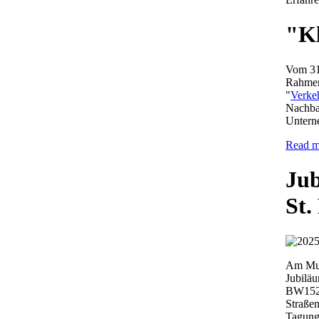
"Kl
Vom 31.
Rahmen
"
Verke
Nachbar
Unterne
Read m
Jub
St.
Am Muse
Jubilä
BW1521
Straße
Tagungs