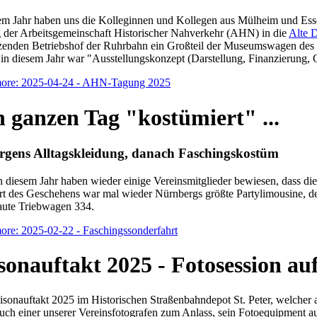
em Jahr haben uns die Kolleginnen und Kollegen aus Mülheim und Esse
 der Arbeitsgemeinschaft Historischer Nahverkehr (AHN) in die
Alte D
zenden Betriebshof der Ruhrbahn ein Großteil der Museumswagen des 
n diesem Jahr war "Ausstellungskonzept (Darstellung, Finanzierung, O
ore: 2025-04-24 - AHN-Tagung 2025
 ganzen Tag "kostümiert" ...
orgens Alltagskleidung, danach Faschingskostüm
 diesem Jahr haben wieder einige Vereinsmitglieder bewiesen, dass di
rt des Geschehens war mal wieder Nürnbergs größte Partylimousine, d
ute Triebwagen 334.
ore: 2025-02-22 - Faschingssonderfahrt
sonauftakt 2025 - Fotosession a
sonauftakt 2025 im Historischen Straßenbahndepot St. Peter, welcher 
ch einer unserer Vereinsfotografen zum Anlass, sein Fotoequipment aus