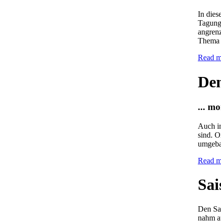
In dies
Tagung
angren
Thema i
Read m
Den
... m
Auch in
sind. O
umgeba
Read m
Sai
Den Sai
nahm au