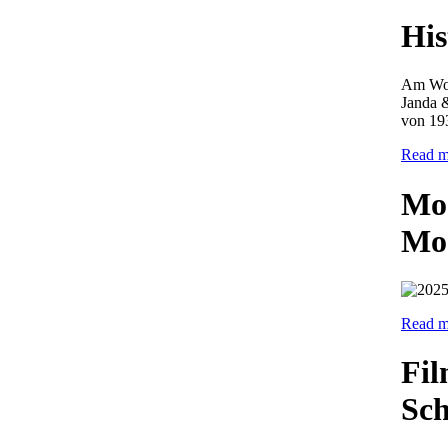
His
Am Woc
Janda 
von 19
Read mo
Mod
Mod
Read m
Fil
Sch