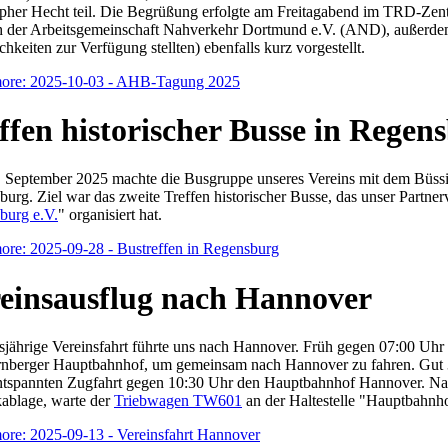
opher Hecht teil. Die Begrüßung erfolgte am Freitagabend im TRD-Zen
 der Arbeitsgemeinschaft Nahverkehr Dortmund e.V. (AND), außerdem
hkeiten zur Verfügung stellten) ebenfalls kurz vorgestellt.
ore: 2025-10-03 - AHB-Tagung 2025
ffen historischer Busse in Regen
 September 2025 machte die Busgruppe unseres Vereins mit dem Büssi
urg. Ziel war das zweite Treffen historischer Busse, das unser Partner
burg e.V.
" organisiert hat.
ore: 2025-09-28 - Bustreffen in Regensburg
einsausflug nach Hannover
sjährige Vereinsfahrt führte uns nach Hannover. Früh gegen 07:00 Uhr
nberger Hauptbahnhof, um gemeinsam nach Hannover zu fahren. Gut 30
entspannten Zugfahrt gegen 10:30 Uhr den Hauptbahnhof Hannover. Na
ablage, warte der
Triebwagen TW601
an der Haltestelle "Hauptbahnh
ore: 2025-09-13 - Vereinsfahrt Hannover