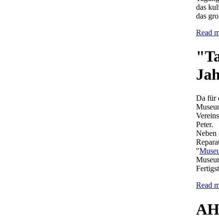
das kul
das gro
Read mo
"Ta
Jah
Da für 
Museums
Vereins
Peter.
Neben d
Repara
"
Museu
Museum
Fertigs
Read m
AH