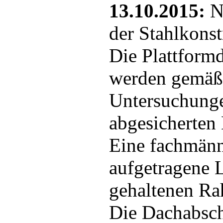
13.10.2015:
Na
der Stahlkonst
Die Plattform
werden gemäß 
Untersuchunge
abgesicherten 
Eine fachmänn
aufgetragene L
gehaltenen Ra
Die Dachabschl