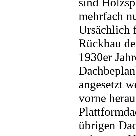
sind Holzs
mehrfach nur
Ursächlich 
Rückbau der
1930er Jahr
Dachbeplank
angesetzt w
vorne herau
Plattformda
übrigen Dac