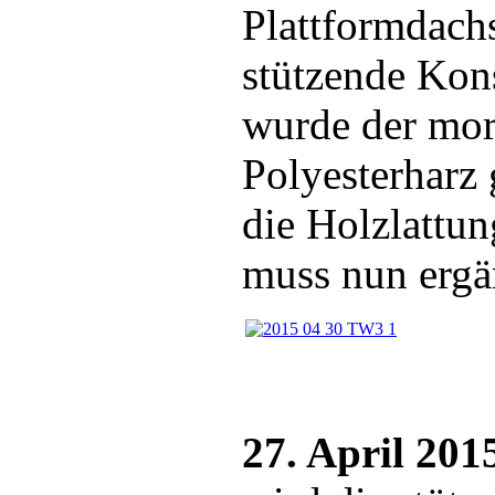
Plattformdach
stützende Kons
wurde der mor
Polyesterharz g
die Holzlattun
muss nun ergä
27. April 201