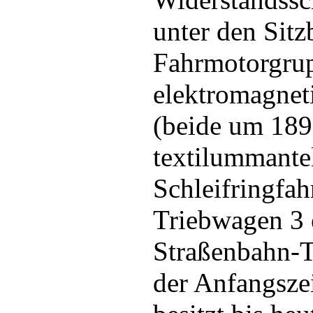
unter den Sitz
Fahrmotorgrup
elektromagneti
(beide um 1899
textilummantel
Schleifringfa
Triebwagen 3 e
Straßenbahn-T
der Anfangszei