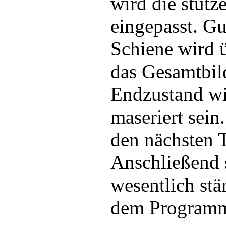
wird die stütz
eingepasst. G
Schiene wird ü
das Gesamtbild
Endzustand wi
maseriert sein.
den nächsten T
Anschließend s
wesentlich stä
dem Program