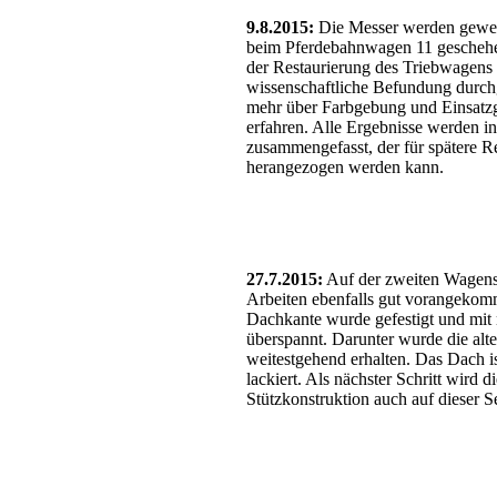
9.8.2015:
Die Messer werden gewetz
beim Pferdebahnwagen 11 geschehe
der Restaurierung des Triebwagens 
wissenschaftliche Befundung durchge
mehr über Farbgebung und Einsatzg
erfahren. Alle Ergebnisse werden i
zusammengefasst, der für spätere R
herangezogen werden kann.
27.7.2015:
Auf der zweiten Wagense
Arbeiten ebenfalls gut vorangekom
Dachkante wurde gefestigt und mi
überspannt. Darunter wurde die al
weitestgehend erhalten. Das Dach is
lackiert. Als nächster Schritt wird di
Stützkonstruktion auch auf dieser Se