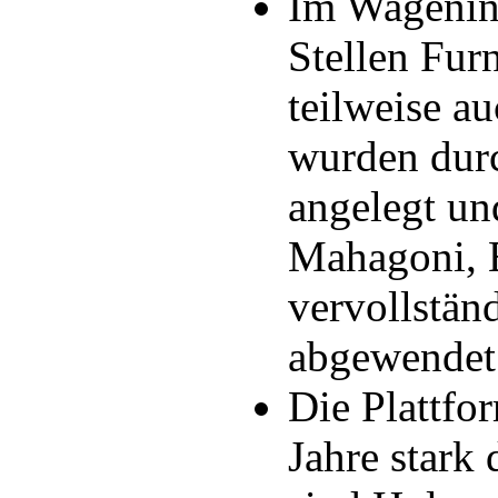
Im Wageninn
Stellen Fur
teilweise a
wurden durc
angelegt un
Mahagoni, 
vervollstän
abgewendet
Die Plattfo
Jahre stark