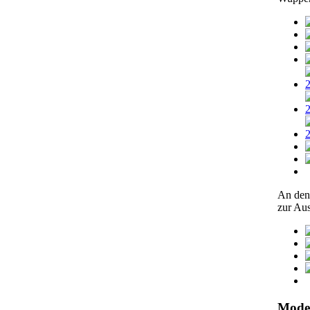
An den
zur Au
Model