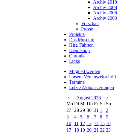
Archiv 2010
Archiv 2008
Archiv 2006
Archiv 2003
Vorschau
Presse
Projekte
Das Museum
Hist. Fahrten
Depotshop
Chronik
Links
Mitglied werden
Unsere Vereinszeitschrift
Termine
Letzte Aktualisierungen
<
August
2026
>
Mo
Di
Mi
Do
Fr
Sa
So
27
28
29
30
31
1
2
3
4
5
6
7
8
9
10
11
12
13
14
15
16
17
18
19
20
21
22
23