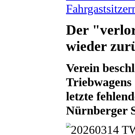
Fahrgastsitze
Der "verlo
wieder zur
Verein besch
Triebwagens 
letzte fehlen
Nürnberger 