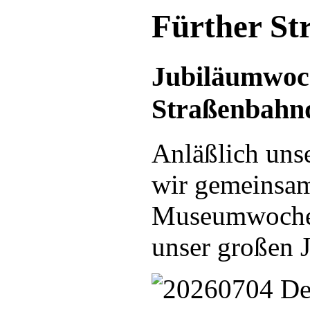
Fürther S
Jubiläumwoc
Straßenbahnd
Anläßlich uns
wir gemeinsa
Museumwochene
unser großen J