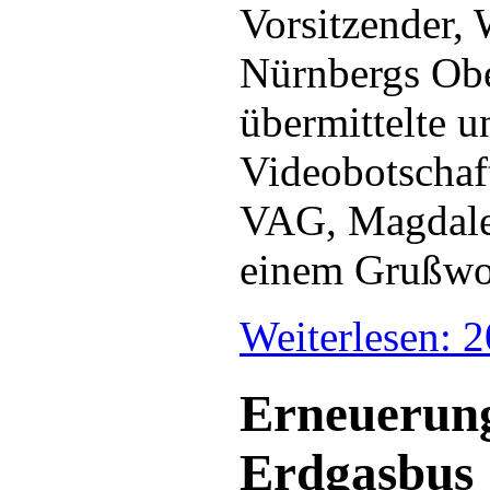
Vorsitzender,
Nürnbergs Obe
übermittelte u
Videobotschaf
VAG, Magdalen
einem Grußwor
Weiterlesen: 
Erneuerung
Erdgasbus