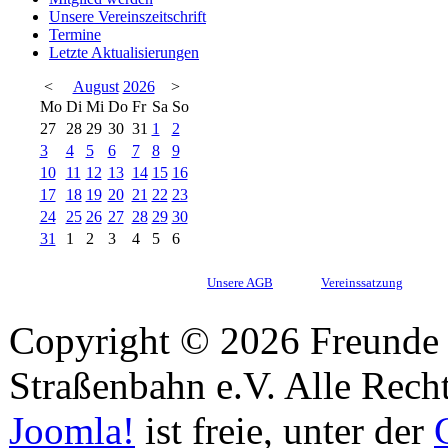
Unsere Vereinszeitschrift
Termine
Letzte Aktualisierungen
<
August
2026
>
Mo
Di
Mi
Do
Fr
Sa
So
27
28
29
30
31
1
2
3
4
5
6
7
8
9
10
11
12
13
14
15
16
17
18
19
20
21
22
23
24
25
26
27
28
29
30
31
1
2
3
4
5
6
Unsere AGB
Vereinssatzung
Copyright © 2026 Freunde 
Straßenbahn e.V. Alle Recht
Joomla!
ist freie, unter der