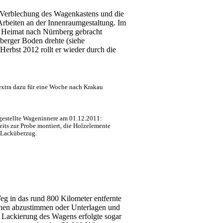
e Verblechung des Wagenkastens und die
 Arbeiten an der Innenraumgestaltung. Im
ne Heimat nach Nürnberg gebracht
berger Boden drehte (siehe
t Herbst 2012 rollt er wieder durch die
extra dazu für eine Woche nach Krakau
iggestellte Wageninnere am 01.12.2011:
eits zur Probe montiert, die Holzelemente
n Lacküberzug.
g in das rund 800 Kilometer entfernte
gehen abzustimmen oder Unterlagen und
 Lackierung des Wagens erfolgte sogar