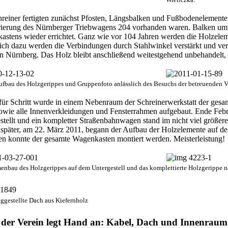
Wieliczka.
reiner fertigten zunächst Pfosten, Längsbalken und Fußbodenelemente 
rierung des Nürnberger Triebwagens 204 vorhanden waren. Balken um
stens wieder errichtet. Ganz wie vor 104 Jahren werden die Holzeleme
ich dazu werden die Verbindungen durch Stahlwinkel verstärkt und ver
 Nürnberg. Das Holz bleibt anschließend weitestgehend unbehandelt, 
Aufbau des Holzgerippes und Gruppenfoto anlässlich des Besuchs der betreuenden V
 für Schritt wurde in einem Nebenraum der Schreinerwerkstatt der ges
owie alle Innenverkleidungen und Fensterrahmen aufgebaut. Ende Feb
estellt und ein kompletter Straßenbahnwagen stand im nicht viel größe
später, am 22. März 2011, begann der Aufbau der Holzelemente auf de
n konnte der gesamte Wagenkasten montiert werden. Meisterleistung!
nbau des Holzgerippes auf dem Untergestell und das komplettierte Holzgerippe n
iggestellte Dach aus Kiefernholz
der Verein legt Hand an: Kabel, Dach und Innenraum