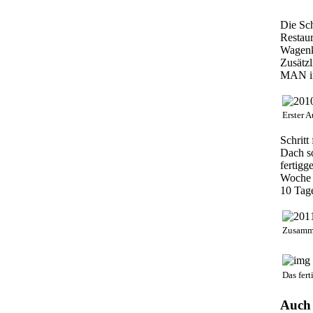
Die Sch
Restau
Wagenka
Zusätzl
MAN in
Erster 
Schritt
Dach s
fertigg
Woche 
10 Tage
Zusamme
Das fert
Auch 