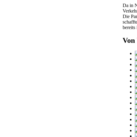
Da in N
Verkehr
Die Par
schafft
bereits
Von 