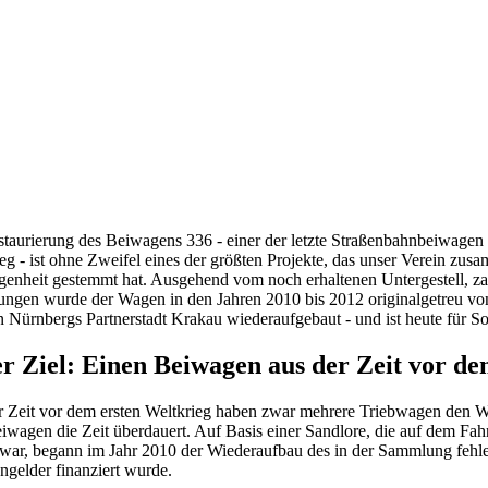
taurierung des Beiwagens 336 - einer der letzte Straßenbahnbeiwagen 
eg - ist ohne Zweifel eines der größten Projekte, das unser Verein zusa
enheit gestemmt hat. Ausgehend vom noch erhaltenen Untergestell, zahl
ngen wurde der Wagen in den Jahren 2010 bis 2012 originalgetreu von
Nürnbergs Partnerstadt Krakau wiederaufgebaut - und ist heute für Son
r Ziel: Einen Beiwagen aus der Zeit vor de
r Zeit vor dem ersten Weltkrieg haben zwar mehrere Triebwagen den 
iwagen die Zeit überdauert. Auf Basis einer Sandlore, die auf dem F
war, begann im Jahr 2010 der Wiederaufbau des in der Sammlung fehle
gelder finanziert wurde.