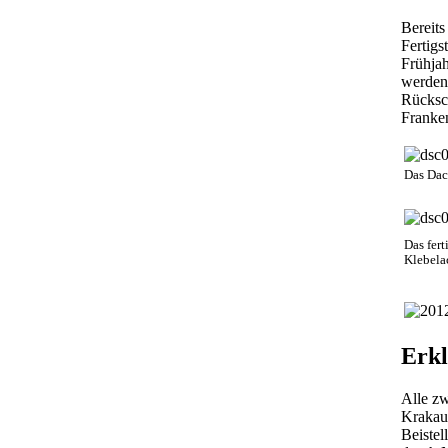
Bereits
Fertigs
Frühjah
werden
Rücksch
Franke
Das Dac
Das fer
Klebela
Erkl
Alle zw
Krakau,
Beistel