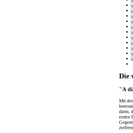
Die 
"A di
Mit den
betreut
darin, 
ersten 
Gegente
zerfres