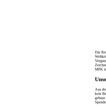
Die Res
Weltkri
Vergang
Zeichnu
MPK in 
Unse
Aus de
kein Be
gebaut 
Spenden