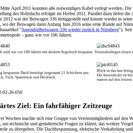
 Mitte April 2011 konnten alle notwendigen Kabel verlegt werden. Di
tellung des Holzdachs erfolgte im Herbst 2011. Parallel dazu liefen die
r 2012 war der Beiwagen 336 fertiggestellt und konnte wieder in sei
, wo der Beiwagen dann Anfang Juni 2016 seine erste Runde auf Nürn
auartikel "
Jugendstilbeiwagen 336 wieder zurück in Nürnberg
"). Sei
nmetropole – ganz wie vor 106 Jahren.
h wird wie vor 100 Jahren mit dickem Segeltuch bespannt. Vereinskollegen reisen 
Blick in das fast fert
tig bespannte Dach benötigt insgesamt 11 Schichten aus
Die Innendecke ist ber
ck, Tuch, Spannlack und Decklack.
warten auf den letzte
ärtes Ziel: Ein fahrfähiger Zeitzeuge
ei Wochen machte sich eine Gruppe von Vereinsmitgliedern auf den We
 um technische und gestalterische Fragen zu klären, das weitere Vor
lteile zu übergeben. Die Dachbespannung, elektrische Verkabelung und