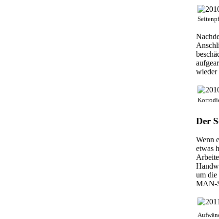
Seitenp
Nachde
Anschl
beschäd
aufgear
wieder 
Korrodie
Der S
Wenn ei
etwas 
Arbeit
Handwer
um die
MAN-Sch
Aufwänd