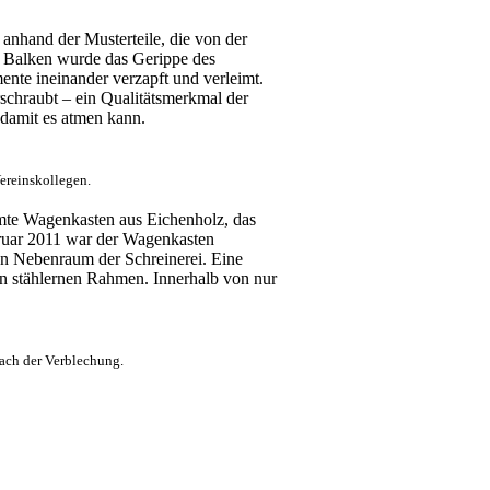
anhand der Musterteile, die von der
 Balken wurde das Gerippe des
nte ineinander verzapft und verleimt.
schraubt – ein Qualitätsmerkmal der
damit es atmen kann.
ereinskollegen.
amte Wagenkasten aus Eichenholz, das
ruar 2011 war der Wagenkasten
ren Nebenraum der Schreinerei. Eine
n stählernen Rahmen. Innerhalb von nur
ach der Verblechung.