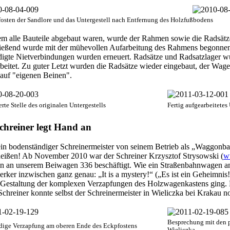
fosten der Sandlore und das Untergestell nach Entfernung des Holzfußbodens
m alle Bauteile abgebaut waren, wurde der Rahmen sowie die Radsätze
ießend wurde mit der mühevollen Aufarbeitung des Rahmens begonnen: 
igte Nietverbindungen wurden erneuert. Radsätze und Radsatzlager wu
beitet. Zu guter Letzt wurden die Radsätze wieder eingebaut, der Wa
auf "eigenen Beinen".
rte Stelle des originalen Untergestells
Fertig aufgearbeitetes
chreiner legt Hand an
n bodenständiger Schreinermeister von seinem Betrieb als „Waggonbau
heißen! Ab November 2010 war der Schreiner Krzysztof Strysowski (
w
en an unserem Beiwagen 336 beschäftigt. Wie ein Straßenbahnwagen an
ker inzwischen ganz genau: „It is a mystery!“ („Es ist ein Geheimnis!“
 Gestaltung der komplexen Verzapfungen des Holzwagenkastens ging. 
reiner konnte selbst der Schreinermeister in Wieliczka bei Krakau no
Besprechung mit den p
ige Verzapfung am oberen Ende des Eckpfostens