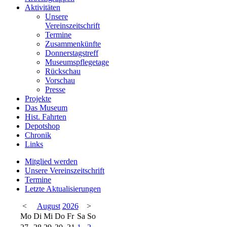
Aktivitäten
Unsere
Vereinszeitschrift
Termine
Zusammenkünfte
Donnerstagstreff
Museumspflegetage
Rückschau
Vorschau
Presse
Projekte
Das Museum
Hist. Fahrten
Depotshop
Chronik
Links
Mitglied werden
Unsere Vereinszeitschrift
Termine
Letzte Aktualisierungen
<
August
2026
>
Mo
Di
Mi
Do
Fr
Sa
So