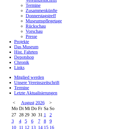
Vereinszeitschrift
Termine
Zusammenkünfte
Donnerstagstreff
Museumspflegetage
Rückschau
Vorschau
Presse
Projekte
Das Museum
Hist. Fahrten
Depotshop
Chronik
Links
Mitglied werden
Unsere Vereinszeitschrift
Termine
Letzte Aktualisierungen
<
August
2026
>
Mo
Di
Mi
Do
Fr
Sa
So
27
28
29
30
31
1
2
3
4
5
6
7
8
9
10
11
12
13
14
15
16