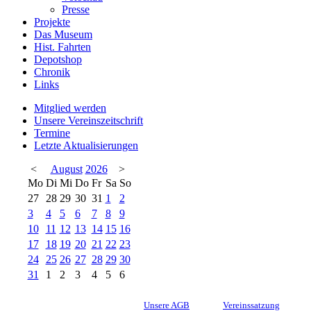
Presse
Projekte
Das Museum
Hist. Fahrten
Depotshop
Chronik
Links
Mitglied werden
Unsere Vereinszeitschrift
Termine
Letzte Aktualisierungen
<
August
2026
>
Mo
Di
Mi
Do
Fr
Sa
So
27
28
29
30
31
1
2
3
4
5
6
7
8
9
10
11
12
13
14
15
16
17
18
19
20
21
22
23
24
25
26
27
28
29
30
31
1
2
3
4
5
6
Unsere AGB
Vereinssatzung