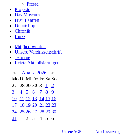
Presse
Projekte
Das Museum
Hist. Fahrten
Depotshop
Chronik
Links
Mitglied werden
Unsere Vereinszeitschrift
Termine
Letzte Aktualisierungen
<
August
2026
>
Mo
Di
Mi
Do
Fr
Sa
So
27
28
29
30
31
1
2
3
4
5
6
7
8
9
10
11
12
13
14
15
16
17
18
19
20
21
22
23
24
25
26
27
28
29
30
31
1
2
3
4
5
6
Unsere AGB
Vereinssatzung