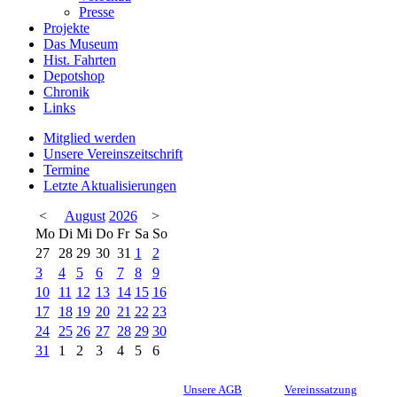
Presse
Projekte
Das Museum
Hist. Fahrten
Depotshop
Chronik
Links
Mitglied werden
Unsere Vereinszeitschrift
Termine
Letzte Aktualisierungen
<
August
2026
>
Mo
Di
Mi
Do
Fr
Sa
So
27
28
29
30
31
1
2
3
4
5
6
7
8
9
10
11
12
13
14
15
16
17
18
19
20
21
22
23
24
25
26
27
28
29
30
31
1
2
3
4
5
6
Unsere AGB
Vereinssatzung