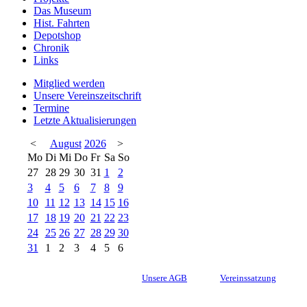
Das Museum
Hist. Fahrten
Depotshop
Chronik
Links
Mitglied werden
Unsere Vereinszeitschrift
Termine
Letzte Aktualisierungen
<
August
2026
>
Mo
Di
Mi
Do
Fr
Sa
So
27
28
29
30
31
1
2
3
4
5
6
7
8
9
10
11
12
13
14
15
16
17
18
19
20
21
22
23
24
25
26
27
28
29
30
31
1
2
3
4
5
6
Unsere AGB
Vereinssatzung