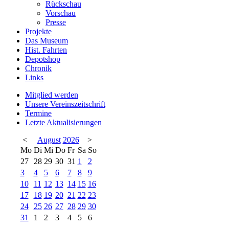
Rückschau
Vorschau
Presse
Projekte
Das Museum
Hist. Fahrten
Depotshop
Chronik
Links
Mitglied werden
Unsere Vereinszeitschrift
Termine
Letzte Aktualisierungen
<
August
2026
>
Mo
Di
Mi
Do
Fr
Sa
So
27
28
29
30
31
1
2
3
4
5
6
7
8
9
10
11
12
13
14
15
16
17
18
19
20
21
22
23
24
25
26
27
28
29
30
31
1
2
3
4
5
6