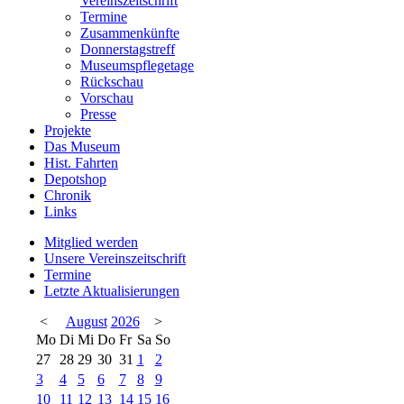
Vereinszeitschrift
Termine
Zusammenkünfte
Donnerstagstreff
Museumspflegetage
Rückschau
Vorschau
Presse
Projekte
Das Museum
Hist. Fahrten
Depotshop
Chronik
Links
Mitglied werden
Unsere Vereinszeitschrift
Termine
Letzte Aktualisierungen
<
August
2026
>
Mo
Di
Mi
Do
Fr
Sa
So
27
28
29
30
31
1
2
3
4
5
6
7
8
9
10
11
12
13
14
15
16