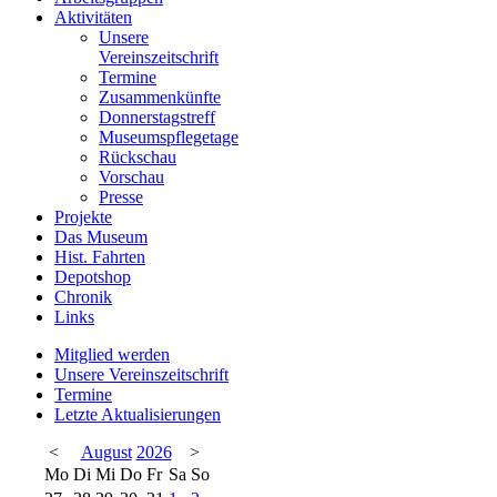
Aktivitäten
Unsere
Vereinszeitschrift
Termine
Zusammenkünfte
Donnerstagstreff
Museumspflegetage
Rückschau
Vorschau
Presse
Projekte
Das Museum
Hist. Fahrten
Depotshop
Chronik
Links
Mitglied werden
Unsere Vereinszeitschrift
Termine
Letzte Aktualisierungen
<
August
2026
>
Mo
Di
Mi
Do
Fr
Sa
So