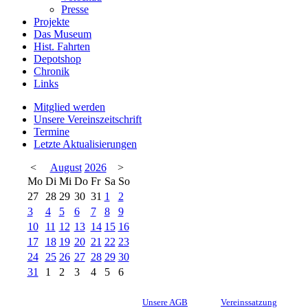
Presse
Projekte
Das Museum
Hist. Fahrten
Depotshop
Chronik
Links
Mitglied werden
Unsere Vereinszeitschrift
Termine
Letzte Aktualisierungen
<
August
2026
>
Mo
Di
Mi
Do
Fr
Sa
So
27
28
29
30
31
1
2
3
4
5
6
7
8
9
10
11
12
13
14
15
16
17
18
19
20
21
22
23
24
25
26
27
28
29
30
31
1
2
3
4
5
6
Unsere AGB
Vereinssatzung