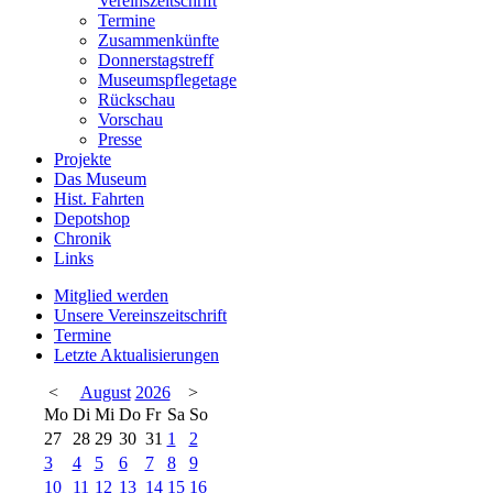
Vereinszeitschrift
Termine
Zusammenkünfte
Donnerstagstreff
Museumspflegetage
Rückschau
Vorschau
Presse
Projekte
Das Museum
Hist. Fahrten
Depotshop
Chronik
Links
Mitglied werden
Unsere Vereinszeitschrift
Termine
Letzte Aktualisierungen
<
August
2026
>
Mo
Di
Mi
Do
Fr
Sa
So
27
28
29
30
31
1
2
3
4
5
6
7
8
9
10
11
12
13
14
15
16