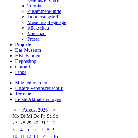
Vereinszeitschrift
Termine
Zusammenkünfte
Donnerstagstreff
Museumspflegetage
Rückschau
Vorschau
Presse
Projekte
Das Museum
Hist. Fahrten
Depotshop
Chronik
Links
Mitglied werden
Unsere Vereinszeitschrift
Termine
Letzte Aktualisierungen
<
August
2026
>
Mo
Di
Mi
Do
Fr
Sa
So
27
28
29
30
31
1
2
3
4
5
6
7
8
9
10
11
12
13
14
15
16