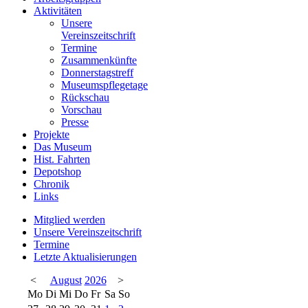
Aktivitäten
Unsere
Vereinszeitschrift
Termine
Zusammenkünfte
Donnerstagstreff
Museumspflegetage
Rückschau
Vorschau
Presse
Projekte
Das Museum
Hist. Fahrten
Depotshop
Chronik
Links
Mitglied werden
Unsere Vereinszeitschrift
Termine
Letzte Aktualisierungen
<
August
2026
>
Mo
Di
Mi
Do
Fr
Sa
So